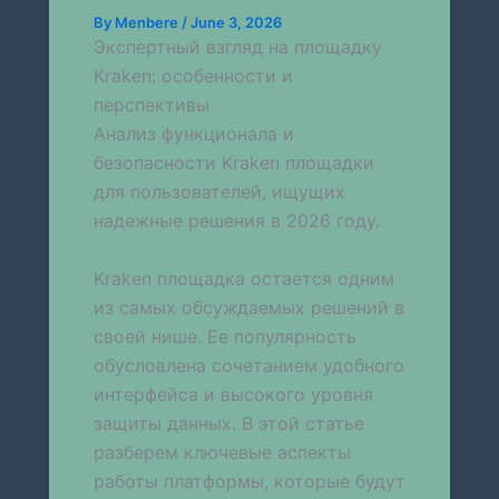
By
Menbere
/
June 3, 2026
Экспертный взгляд на площадку
Kraken: особенности и
перспективы
Анализ функционала и
безопасности Kraken площадки
для пользователей, ищущих
надежные решения в 2026 году.
Kraken площадка остается одним
из самых обсуждаемых решений в
своей нише. Ее популярность
обусловлена сочетанием удобного
интерфейса и высокого уровня
защиты данных. В этой статье
разберем ключевые аспекты
работы платформы, которые будут