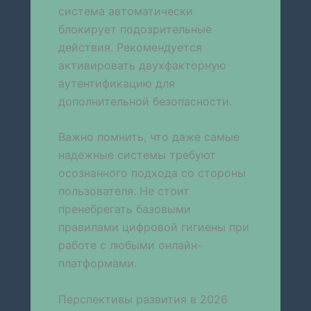
система автоматически
блокирует подозрительные
действия. Рекомендуется
активировать двухфакторную
аутентификацию для
дополнительной безопасности.
Важно помнить, что даже самые
надежные системы требуют
осознанного подхода со стороны
пользователя. Не стоит
пренебрегать базовыми
правилами цифровой гигиены при
работе с любыми онлайн-
платформами.
Перспективы развития в 2026