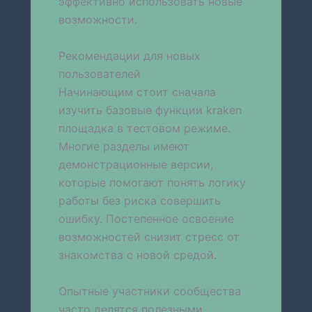
эффективно использовать новые
возможности.
Рекомендации для новых
пользователей
Начинающим стоит сначала
изучить базовые функции kraken
площадка в тестовом режиме.
Многие разделы имеют
демонстрационные версии,
которые помогают понять логику
работы без риска совершить
ошибку. Постепенное освоение
возможностей снизит стресс от
знакомства с новой средой.
Опытные участники сообщества
часто делятся полезными