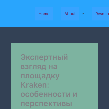
Home
About
Resour
Экспертный
взгляд на
площадку
Kraken:
особенности и
перспективы