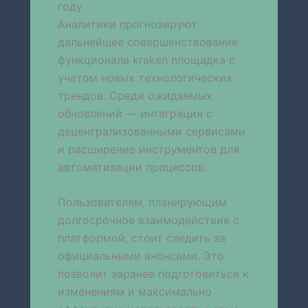
году
Аналитики прогнозируют
дальнейшее совершенствование
функционала kraken площадка с
учетом новых технологических
трендов. Среди ожидаемых
обновлений — интеграция с
децентрализованными сервисами
и расширение инструментов для
автоматизации процессов.
Пользователям, планирующим
долгосрочное взаимодействие с
платформой, стоит следить за
официальными анонсами. Это
позволит заранее подготовиться к
изменениям и максимально