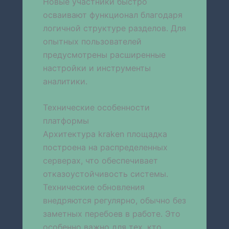
Новые участники быстро
осваивают функционал благодаря
логичной структуре разделов. Для
опытных пользователей
предусмотрены расширенные
настройки и инструменты
аналитики.
Технические особенности
платформы
Архитектура kraken площадка
построена на распределенных
серверах, что обеспечивает
отказоустойчивость системы.
Технические обновления
внедряются регулярно, обычно без
заметных перебоев в работе. Это
особенно важно для тех, кто