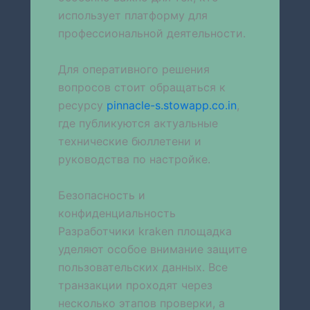
использует платформу для
профессиональной деятельности.
Для оперативного решения
вопросов стоит обращаться к
ресурсу
pinnacle-s.stowapp.co.in
,
где публикуются актуальные
технические бюллетени и
руководства по настройке.
Безопасность и
конфиденциальность
Разработчики kraken площадка
уделяют особое внимание защите
пользовательских данных. Все
транзакции проходят через
несколько этапов проверки, а