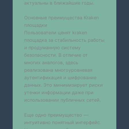
актуальны в ближайшие годы.
Основные преимущества Kraken
площадки
Пользователи ценят kraken
площадка за стабильность работы
и продуманную систему
безопасности. В отличие от
многих аналогов, здесь
реализована многоуровневая
аутентификация и шифрование
данных. Это минимизирует риски
утечки информации даже при
использовании публичных сетей.
Еще одно преимущество —
интуитивно понятный интерфейс.