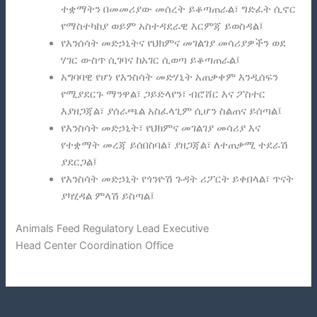
ተቋማትን በመመሪያው መሰረት ይቆጣጠራል፣ ግድፈት ሲኖር
የማስተካከያ ወይም አስተዳደራዊ እርምጃ ይወስዳል፤
የእንሰሳት መድኃኒትና የህክምና መገልገያ መሳሪያዎችን ወደ
ሃገር ውስጥ ሲገባና ከአገር ሲወጣ ይቆጣጠራል፤
አግባባዊ የሆነ የእንስሳት መድሃኒት አጠቃቀም እንዲሰፍን
የሚያደርጉ ማንዋል፣ ጋይድላየን፣ ብሮሸር እና ፖስተር
እያዘጋጃል፣ ያሰራጫል አስፈላጊም ሲሆን ስልጠና ይሰጣል፤
የእንስሳት መድኃኒት፣ የህክምና መገልገያ መሳሪያ እና
የተቋማት መረጃ ይሰበስባል፣ ያዘጋጃል፣ ለተጠቃሚ ተደራሽ
ያደርጋል፤
የእንስሳት መድኃኒት የጎንዮሽ ጉዳት ሪፖርት ይቀበላል፣ ጥናት
ያካሂዳል ምላሽ ይስጣል፤
Animals Feed Regulatory Lead Executive
Head Center Coordination Office