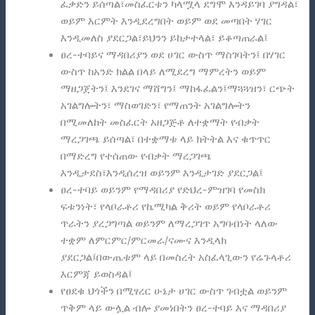
ፈቃድን ይሰጣል፣መስፈርቱን ካላሟላ ደግሞ እንዳይገባ ያግዳል፣
ወይም እርምት እንዲደረግበት ወይም ወደ መጣበት ሃገር
እንዲመለስ ያደርጋል፣ይህንን ይከታተላል፣ ይቆጣጠራል፤
ፀረ-ተባይና ማዳበሪያን ወደ ሀገር ውስጥ ማስገባትን፤ በሃገር
ውስጥ ከአንድ ክልል በላይ ለሚደረግ ማምረትን ወይም
ማዘጋጀትን፤ እንደገና ማሸግን፤ ማከፋፈልን፤ማጓጓዝን፣ ርጭት
አገልግሎትን፣ ማስወገድን፣ የማጠንት አገልግሎትን
በሚመለከት መስፈርት አዘጋጅቶ ለተቋማት የብቃት
ማረጋገጫ ይሰጣል፣ በተቋማቱ ላይ ክትትል እና ቁጥጥር
በማድረግ የተሰጠው የብቃት ማረጋገጫ
እንዲታደስ፣እንዲሰረዝ ወይንም እንዲታገድ ያደርጋል፤
ፀረ-ተባይ ወይንም የማዳበሪያ የድህረ-ምዝገባ የመስክ
ፍቱንነት፣ የላቦራቶሪ የኬሚካል ቅሪት ወይም የላቦራቶሪ
ጥራትን ያረጋግጣል ወይንም ለማረጋገጥ አግባብነት ላለው
ተቋም ለምርምር/ምርመራ/ናሙና እንዲላክ
ያደርጋል፤በውጤቱም ላይ በመስረት አስፈላጊውን የሬጉላቶሪ
እርምጃ ይወስዳል፤
የፀደቁ ህጎችን በሚፃረር ሁኔታ ሀገር ውስጥ ገብቷል ወይንም
ጥቅም ላይ ውሏል ብሎ ያመነበትን ፀረ-ተባይ እና ማዳበሪያ