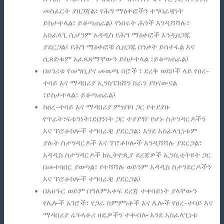
መስፈርት ያዘጋጃል፣ የሕግ ማዕቀፎችን ተግባራዊነት
ይከታተላል፣ ይቆጣጠራል፤ የነበሩት ሕጎች እንዲሻሻሉ፣
አስፈላጊ ሲሆንም አዳዲስ የሕግ ማዕቀፎች እንዲዘጋጁ
ያደርጋል፤ የሕግ ማዕቀፎቹ ሲዘጋጁ በንቃት ይሳተፋል እና
ሲጸድቁም አፈጻጸማቸውን ይከታተላል ፣ይቆጣጠራል፤
በሀገሪቱ የመግቢያና መዉጫ በሮች ፣ ደረቅ ወደቦች ላይ የፀረ-
ተባይ እና ማዳበሪያ ኢንስፔክሸን ስራን ያከናውናል
፣ይከታተላል፣ ይቆጣጠራል፤
ከፀረ-ተባይ እና ማዳበሪያ ምዝገባ ጋር የተያያዙ
የጥራት፣ፍቱንነት፣ደህንነት ጋር ተያያዥ የሆኑ ስታንዳርዶችን
እና ፕሮቶኮሎች ተግባራዊ ያደርጋል፣ እንደ አስፈላጊነቱም
ያሉት ስታንዳርዶች እና ፕሮቶኮሎች እንዲሻሻሉ ያደርጋል፣
አዳዲስ ስታንዳርዶች ከኢትዮጲያ ደረጃዎች ኢንሲቲትዩት ጋር
በመተባበር ያወጣል፣ የተሻሻሉ ወይንም አዳዲስ ስታንደርዶችን
እና ፕሮቶኮሎች ተግባራዊ ያደርጋል፤
በአሀጉር ወይም በዓለምአቀፍ ደረጃ ተቀባይነት ያላቸውን
የሌሎች አገሮች፣ የጋራ ስምምነቶች እና ሌሎች የፀረ-ተባይ እና
ማዳበሪያ ሬጉላቶሪ ዘዴዎችን ተቀብሎ አንደ አስፈላጊነቱ