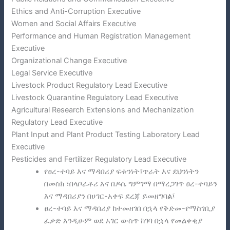
Ethics and Anti-Corruption Executive
Women and Social Affairs Executive
Performance and Human Registration Management
Executive
Organizational Change Executive
Legal Service Executive
Livestock Product Regulatory Lead Executive
Livestock Quarantine Regulatory Lead Executive
Agricultural Research Extensions and Mechanization
Regulatory Lead Executive
Plant Input and Plant Product Testing Laboratory Lead
Executive
Pesticides and Fertilizer Regulatory Lead Executive
የፀረ-ተባይ እና ማዳበሪያ ፍቱንነት፣ጥራት እና ደህንነትን
በመስክ ፣በላቦራቶሪ እና በዶሴ ግምገማ በማረጋገጥ ፀረ-ተባይን
እና ማዳበሪያን በሀገር-አቀፍ ደረጃ ይመዘግባል፤
ፀረ-ተባይ እና ማዳበሪያ ከተመዘገበ በኋላ የቅድመ-የማስገቢያ
ፈቃድ እንዲሁም ወደ አገር ውስጥ ከገባ በኋላ የመልቀቂያ