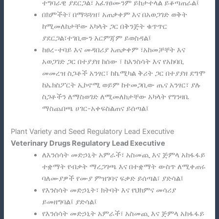
ተግባራዊ ያደርጋል፣ አፈፃፀሙንም ይከታተላል ይቆጣጠራል፤
በክምችት፣ በማጓጓዝ፣ አጠቃቀም እና በአወጋገድ ወቅት
ከሚመለከታቸው አካላት ጋር በቅንጅት ቁጥጥር
ያደርጋል፣ተገቢውን እርምጃም ይወስዳል፤
ከፀረ-ተባይ እና መዳበሪያ አጠቃቀም ፣አከመቻቸት እና
አወጋገድ ጋር በተያያዘ ከሰው ፣ ከእንስሳት እና የአከባቢ
መመረዝ ስጋቶች አንፃር፣ ከኬሚካል ቅሪት ጋር በተያያዘ ደግሞ
ከኤክስፖርት ኢኮኖሚ ወይም ከተመጋቢው ጤና አንፃር፣ ያሉ
ስጋቶችን ለማስወገድ ለሚመለከታቸው አካላት የግንዛቤ
ማስጨበጫ ሀገር-አቀፍስልጠና ይሰጣል፤
Plant Variety and Seed Regulatory Lead Executive
Veterinary Drugs Regulatory Lead Executive
ለእንሰሳት መድኃኒት አምራች፣ አስመጪ እና ጅምላ አከፋፋይ
ተቋማት የብቃት ማረጋገጫ እና በተቋማት ውስጥ ለሚቀጠሩ
ባለሙያዎች የሙያ ምዝገባና ፍቃድ ይሰጣል፣ ያድሳል፤
የእንስሳት መድኃኒት፣ ክትባት እና የህክምና መሳሪያ
ይመዘግባል፤ ያድሳል፤
የእንሰሳት መድኃኒት አምራች፣ አስመጪ እና ጅምላ አከፋፋይ