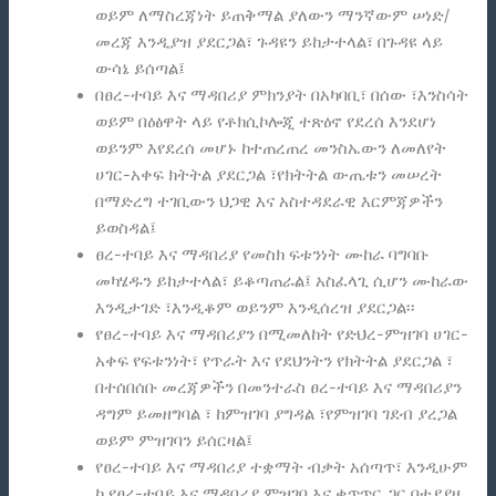
ወይም ለማስረጃነት ይጠቅማል ያለውን ማንኛውም ሠነድ/
መረጃ እንዲያዝ ያደርጋል፣ ጉዳዩን ይከታተላል፣ በጉዳዩ ላይ
ውሳኔ ይሰጣል፤
በፀረ-ተባይ እና ማዳበሪያ ምክንያት በአካባቢ፣ በሰው ፣እንስሳት
ወይም በዕፅዋት ላይ የቶክሲኮሎጂ ተጽዕኖ የደረሰ እንደሆነ
ወይንም እየደረሰ መሆኑ ከተጠረጠረ መንስኤውን ለመለየት
ሀገር-አቀፍ ክትትል ያደርጋል ፣የክትትል ውጤቱን መሠረት
በማድረግ ተገቢውን ህጋዊ እና አስተዳደራዊ እርምጃዎችን
ይወስዳል፤
ፀረ-ተባይ እና ማዳበሪያ የመስክ ፍቱንነት ሙከራ ባግባቡ
መካሄዱን ይከታተላል፣ ይቆጣጠራል፤ አስፈላጊ ሲሆን ሙከራው
እንዲታገድ ፣እንዲቆም ወይንም እንዲሰረዝ ያደርጋል፡፡
የፀረ-ተባይ እና ማዳበሪያን በሚመለከት የድህረ-ምዝገባ ሀገር-
አቀፍ የፍቱንነት፣ የጥራት እና የደህንትን የክትትል ያደርጋል ፣
በተሰበሰቡ መረጃዎችን በመንተራስ ፀረ-ተባይ እና ማዳበሪያን
ዳግም ይመዘግባል ፣ ከምዝገባ ያግዳል ፣የምዝገባ ገደብ ያረጋል
ወይም ምዝገባን ይሰርዛል፤
የፀረ-ተባይ እና ማዳበሪያ ተቋማት ብቃት አሰጣጥ፣ እንዲሁም
ከ የፀረ-ተባይ እና ማዳበሪያ ምዝገባ እና ቁጥጥር ጋር በተያያዘ