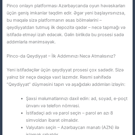
Pinco onlayn platforması Azərbaycanda oyun həvəskarları
üçün geniş imkanlar təqdim edir. Əgər yeni başlayırsınızsa,
bu məqalə sizə platformanın əsas bölmələrini –
qeydiyyatdan tutmuş ilk depozitə qədər – necə tapmağı və
istifadə etməyi izah edəcək. Gəlin birlikdə bu prosesi sadə
addımlarla mənimsəyək.
Pinco-da Qeydiyyat – İlk Addımınızı Necə Atmalısınız?
Yeni istifadəçilər üçün qeydiyyat prosesi çox sadədir. Sizə
yalnız bir neçə dəqiqə vaxt lazımdır. Rəsmi səhifədə
“Qeydiyyat” düyməsini tapın və aşağıdakı addımları izləyin:
Şəxsi məlumatlarınızı daxil edin: ad, soyad, e-poçt
ünvanı və telefon nömrəsi.
İstifadəçi adı və parol seçin – parol ən azı 8
simvoldan ibarət olmalıdır.
Valyutanı seçin – Azərbaycan manatı (AZN) ilə
işləmək rahatdır.