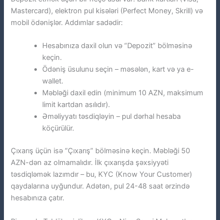
Mastercard), elektron pul kisələri (Perfect Money, Skrill) və
mobil ödənişlər. Addımlar sadədir:
Hesabınıza daxil olun və “Depozit” bölməsinə
keçin.
Ödəniş üsulunu seçin – məsələn, kart və ya e-
wallet.
Məbləği daxil edin (minimum 10 AZN, maksimum
limit kartdan asılıdır).
Əməliyyatı təsdiqləyin – pul dərhal hesaba
köçürülür.
Çıxarış üçün isə “Çıxarış” bölməsinə keçin. Məbləği 50
AZN-dən az olmamalıdır. İlk çıxarışda şəxsiyyəti
təsdiqləmək lazımdır – bu, KYC (Know Your Customer)
qaydalarına uyğundur. Adətən, pul 24-48 saat ərzində
hesabınıza çatır.