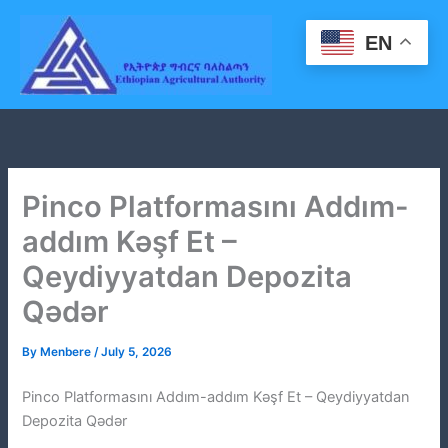
Skip
to
EN
content
Pinco Platformasını Addım-
addım Kəşf Et –
Qeydiyyatdan Depozita
Qədər
By
Menbere
/
July 5, 2026
Pinco Platformasını Addım-addım Kəşf Et – Qeydiyyatdan
Depozita Qədər