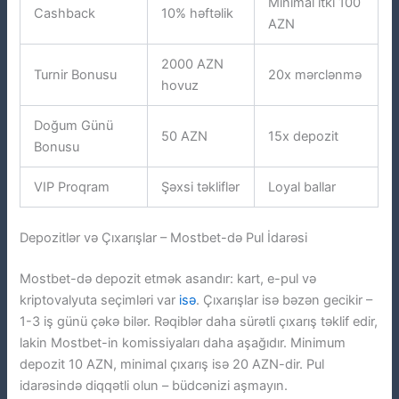
Minimal itki 100
Cashback
10% həftəlik
AZN
2000 AZN
Turnir Bonusu
20x mərclənmə
hovuz
Doğum Günü
50 AZN
15x depozit
Bonusu
VIP Proqram
Şəxsi təkliflər
Loyal ballar
Depozitlər və Çıxarışlar – Mostbet-də Pul İdarəsi
Mostbet-də depozit etmək asandır: kart, e-pul və
kriptovalyuta seçimləri var
isə
. Çıxarışlar isə bəzən gecikir –
1-3 iş günü çəkə bilər. Rəqiblər daha sürətli çıxarış təklif edir,
lakin Mostbet-in komissiyaları daha aşağıdır. Minimum
depozit 10 AZN, minimal çıxarış isə 20 AZN-dir. Pul
idarəsində diqqətli olun – büdcənizi aşmayın.