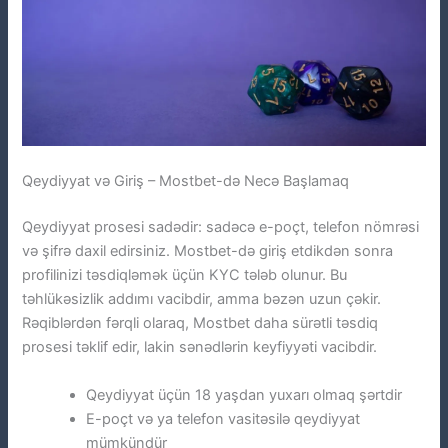
Qeydiyyat və Giriş – Mostbet-də Necə Başlamaq
Qeydiyyat prosesi sadədir: sadəcə e-poçt, telefon nömrəsi
və şifrə daxil edirsiniz. Mostbet-də giriş etdikdən sonra
profilinizi təsdiqləmək üçün KYC tələb olunur. Bu
təhlükəsizlik addımı vacibdir, amma bəzən uzun çəkir.
Rəqiblərdən fərqli olaraq, Mostbet daha sürətli təsdiq
prosesi təklif edir, lakin sənədlərin keyfiyyəti vacibdir.
Qeydiyyat üçün 18 yaşdan yuxarı olmaq şərtdir
E-poçt və ya telefon vasitəsilə qeydiyyat
mümkündür