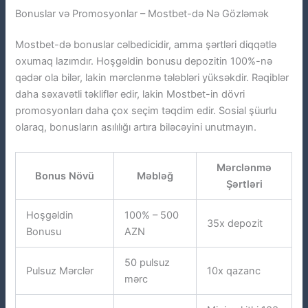
Bonuslar və Promosyonlar – Mostbet-də Nə Gözləmək
Mostbet-də bonuslar cəlbedicidir, amma şərtləri diqqətlə
oxumaq lazımdır. Hoşgəldin bonusu depozitin 100%-nə
qədər ola bilər, lakin mərclənmə tələbləri yüksəkdir. Rəqiblər
daha səxavətli təkliflər edir, lakin Mostbet-in dövri
promosyonları daha çox seçim təqdim edir. Sosial şüurlu
olaraq, bonusların asılılığı artıra biləcəyini unutmayın.
Mərclənmə
Bonus Növü
Məbləğ
Şərtləri
Hoşgəldin
100% – 500
35x depozit
Bonusu
AZN
50 pulsuz
Pulsuz Mərclər
10x qazanc
mərc