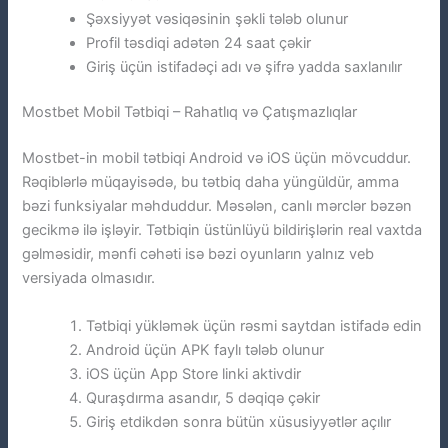
Şəxsiyyət vəsiqəsinin şəkli tələb olunur
Profil təsdiqi adətən 24 saat çəkir
Giriş üçün istifadəçi adı və şifrə yadda saxlanılır
Mostbet Mobil Tətbiqi – Rahatlıq və Çatışmazlıqlar
Mostbet-in mobil tətbiqi Android və iOS üçün mövcuddur.
Rəqiblərlə müqayisədə, bu tətbiq daha yüngüldür, amma
bəzi funksiyalar məhduddur. Məsələn, canlı mərclər bəzən
gecikmə ilə işləyir. Tətbiqin üstünlüyü bildirişlərin real vaxtda
gəlməsidir, mənfi cəhəti isə bəzi oyunların yalnız veb
versiyada olmasıdır.
Tətbiqi yükləmək üçün rəsmi saytdan istifadə edin
Android üçün APK faylı tələb olunur
iOS üçün App Store linki aktivdir
Quraşdırma asandır, 5 dəqiqə çəkir
Giriş etdikdən sonra bütün xüsusiyyətlər açılır